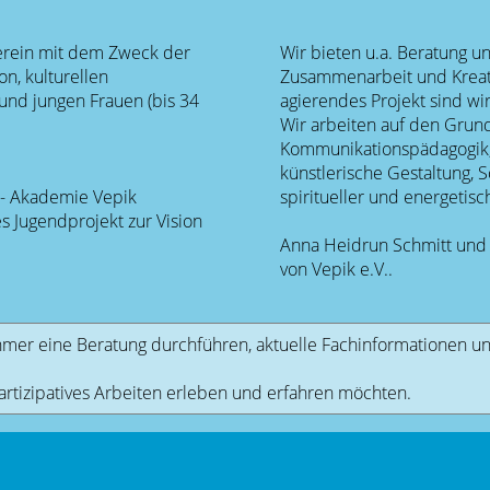
Verein mit dem Zweck der
Wir bieten u.a. Beratung un
n, kulturellen
Zusammenarbeit und Kreativität an. 
und jungen Frauen (bis 34
agierendes Projekt sind wi
Wir arbeiten auf den Grun
Kommunikationspädagogik,
künstlerische Gestaltung, 
 - Akademie Vepik
spiritueller und energetisc
s Jugendprojekt zur Vision
Anna Heidrun Schmitt und 
e
von Vepik e.V..
mer eine Beratung durchführen, aktuelle Fachinformationen un
partizipatives Arbeiten erleben und erfahren möchten.