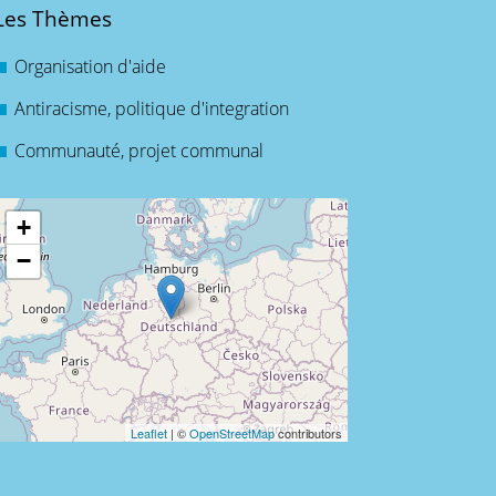
Les Thèmes
Organisation d'aide
Antiracisme, politique d'integration
Communauté, projet communal
+
−
Leaflet
| ©
OpenStreetMap
contributors