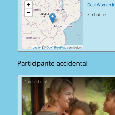
+
Deaf Women In
−
Zimbabue
Leaflet
| ©
OpenStreetMap
contributors
Participante accidental
Ourchild e. V.