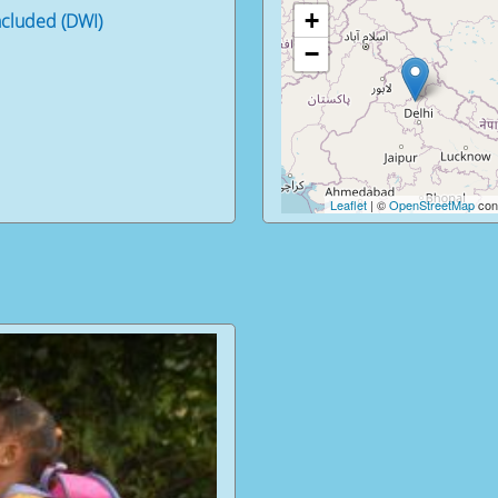
+
cluded (DWI)
−
Leaflet
| ©
OpenStreetMap
cont