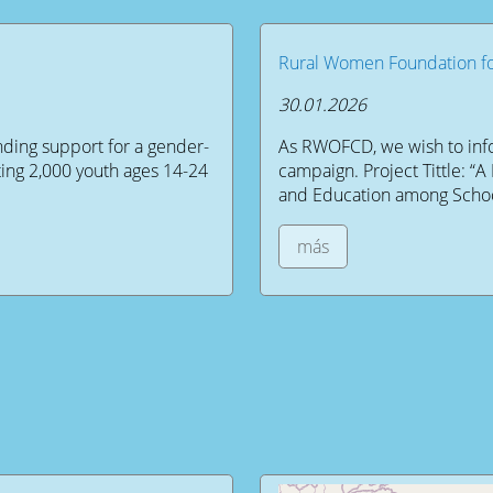
Rural Women Foundation 
30.01.2026
ding support for a gender-
As RWOFCD, we wish to info
ng 2,000 youth ages 14-24
campaign. Project Tittle: “
and Education among Schoolgi
más