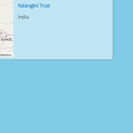
Kalaragini Trust
India
ributors